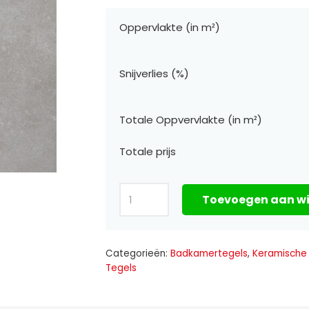
Oppervlakte (in m²)
Snijverlies (%)
Totale Oppvervlakte (in m²)
Totale prijs
Beton
Toevoegen aan w
Basic
Modder
445
Categorieën:
Badkamertegels
,
Keramische
Tegels
60×120
aantal