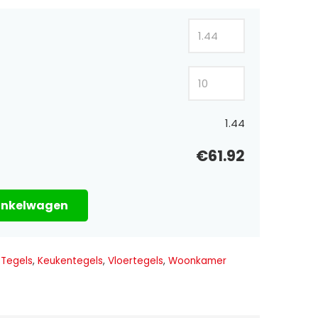
1.44
€61.92
inkelwagen
 Tegels
,
Keukentegels
,
Vloertegels
,
Woonkamer