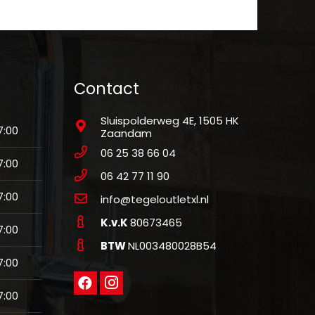
Contact
Sluispolderweg 4E, 1505 HK
7:00
Zaandam
06 25 38 66 04
7:00
06 42 77 11 90
7:00
info@tegeloutletxl.nl
K.v.K
80673465
7:00
BTW
NL003480028B54
7:00
7:00