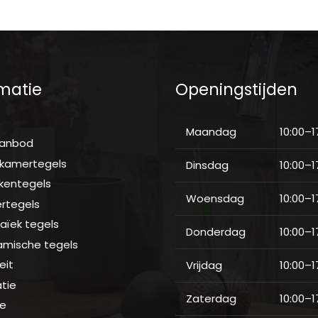
matie
Openingstijden
e
Maandag
10:00–1
aanbod
kamertegels
Dinsdag
10:00–1
kentegels
Woensdag
10:00–1
ertegels
aïek tegels
Donderdag
10:00–1
amische tegels
eit
Vrijdag
10:00–1
atie
Zaterdag
10:00–1
ce