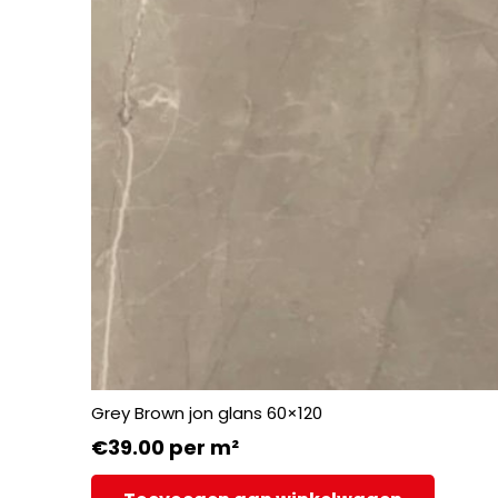
Grey Brown jon glans 60×120
€
39.00
per m²