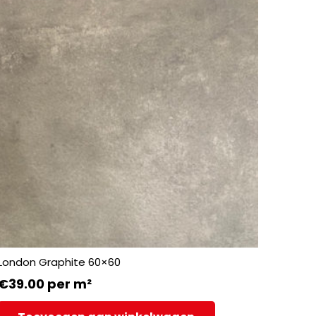
London Graphite 60×60
€
39.00
per m²