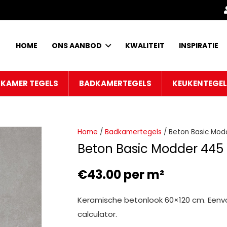
HOME
ONS AANBOD
KWALITEIT
INSPIRATIE
KAMER TEGELS
BADKAMERTEGELS
KEUKENTEGE
Home
/
Badkamertegels
/ Beton Basic Mod
Beton Basic Modder 445
€
43.00
per m²
Keramische betonlook 60×120 cm. Eenvo
calculator.