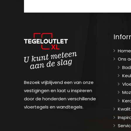
Infor
Hom
Ons 
Bad
Keu
Bezoek vrijblijvend een van onze
Vlo
vestigingen en laat u inspireren
Moz
door de honderden verschillende
Ker
vloertegels en wandtegels.
Kwalit
Inspir
Servi