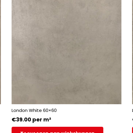
London White 60×60
€
39.00
per m²