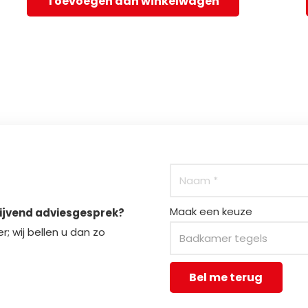
Toevoegen aan winkelwagen
Maak een keuze
lijvend adviesgesprek?
; wij bellen u dan zo
Bel me terug