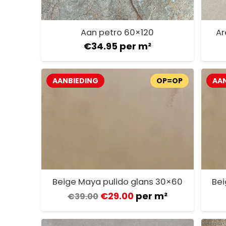
Aan petro 60×120
Ar
€
34.95
per m²
AANBIEDING
OP=OP
AAN
Beige Maya pulido glans 30×60
Bei
€
29.00
per m²
€
39.00