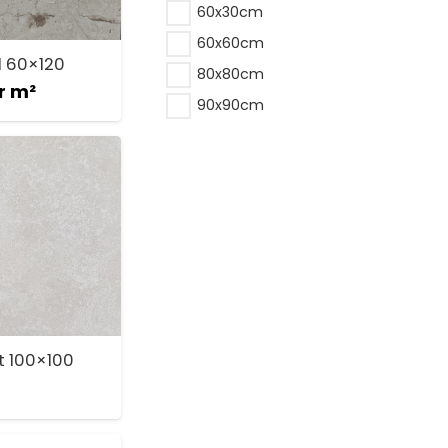
60x30cm
60x60cm
 1 60×120
80x80cm
r m²
90x90cm
t 100×100