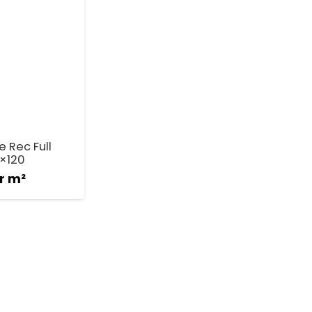
 Rec Full
0×120
r m²