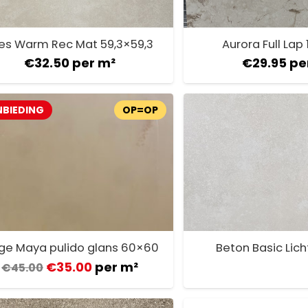
es Warm Rec Mat 59,3×59,3
Aurora Full Lap
€
32.50
per m²
€
29.95
pe
BIEDING
OP=OP
ge Maya pulido glans 60×60
Beton Basic Lich
€
35.00
per m²
€
45.00