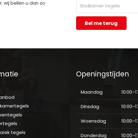
 wij bellen u dan zo
Bel me terug
matie
Openingstijden
e
Maandag
10:00–1
aanbod
kamertegels
Dinsdag
10:00–1
kentegels
Woensdag
10:00–1
ertegels
aïek tegels
Donderdag
10:00–1