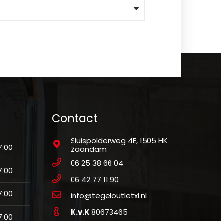
Contact
Sluispolderweg 4E, 1505 HK
7:00
Zaandam
06 25 38 66 04
7:00
06 42 77 11 90
7:00
info@tegeloutletxl.nl
K.v.K
80673465
7:00