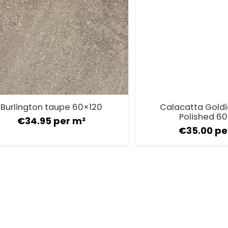
Burlington taupe 60×120
Calacatta Goldie
Polished 6
€
34.95
per m²
€
35.00
pe