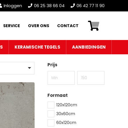
Inloggen
06 25 38 66 04
06 42 77 11 90
SERVICE
OVER ONS
CONTACT
LS
KERAMISCHE TEGELS
AANBIEDINGEN
Prijs
Formaat
120x120cm
30x60cm
60x120cm