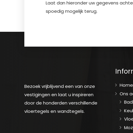
Laat dan hieronder uw gegevens achter;
spoedig mogelijk terug.
Infor
Hom
Bezoek vrijblijvend een van onze
Ons 
vestigingen en laat u inspireren
Bad
door de honderden verschillende
Keu
vloertegels en wandtegels.
Vlo
Moz