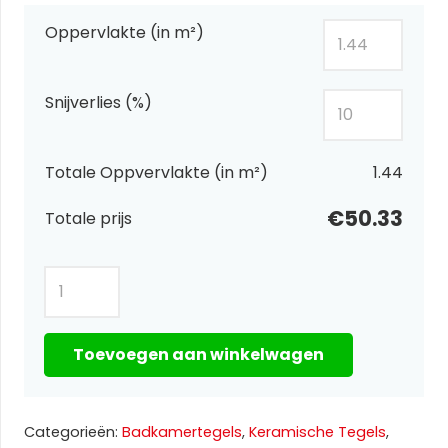
Oppervlakte (in m²)
Snijverlies (%)
Totale Oppvervlakte (in m²)
1.44
€50.33
Totale prijs
Everest
taupe
60x120
Toevoegen aan winkelwagen
aantal
Categorieën:
Badkamertegels
,
Keramische Tegels
,