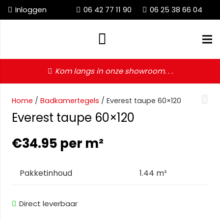
Inloggen
06 42 77 11 90
06 25 38 66 04
Kom langs in onze showroom. . .
Home
/
Badkamertegels
/ Everest taupe 60×120
Everest taupe 60×120
€
34.95
per m²
Pakketinhoud
1.44 m²
Direct leverbaar