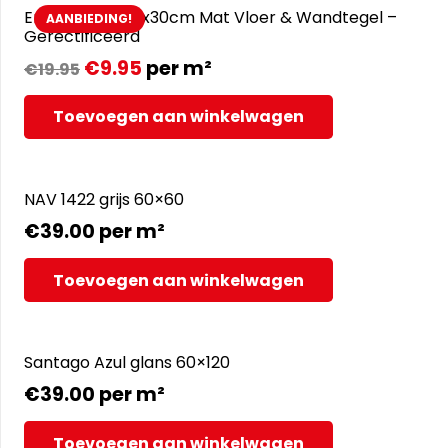
Emilia Azul – 30x30cm Mat Vloer & Wandtegel –
AANBIEDING!
Gerectificeerd
€
9.95
per m²
€
19.95
Toevoegen aan winkelwagen
NAV 1422 grijs 60×60
€
39.00
per m²
Toevoegen aan winkelwagen
Santago Azul glans 60×120
€
39.00
per m²
Toevoegen aan winkelwagen