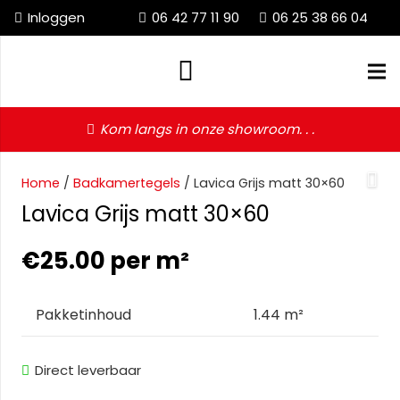
Inloggen
06 42 77 11 90
06 25 38 66 04
Kom langs in onze showroom. . .
Home
/
Badkamertegels
/ Lavica Grijs matt 30×60
Lavica Grijs matt 30×60
€
25.00
per m²
Pakketinhoud
1.44 m²
Direct leverbaar