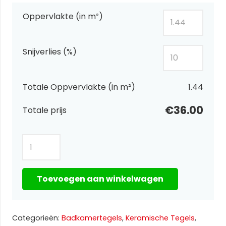
Oppervlakte (in m²)
Snijverlies (%)
Totale Oppvervlakte (in m²)
1.44
€36.00
Totale prijs
Lavica
Grijs
matt
Toevoegen aan winkelwagen
30x60
aantal
Categorieën:
Badkamertegels
,
Keramische Tegels
,