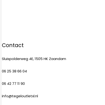
Woensdag
10:00–17:00
Donderdag
10:00–17:00
Vrijdag
10:00–17:00
Zaterdag
10:00–17:00
Zondag
12:00–17:00
Contact
Sluispolderweg 4E, 1505 HK Zaandam
06 25 38 66 04
06 42 77 11 90
info@tegeloutletxl.nl