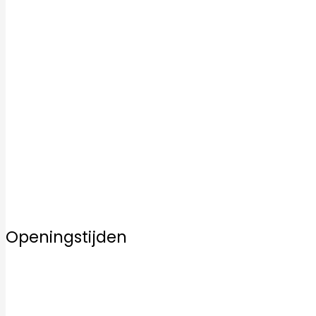
Badkamertegels
Keukentegels
Vloertegels
Mozaïek tegels
Keramische tegels
Kwaliteit
Inspiratie
Service
Over ons
Contact
Openingstijden
Maandag
10:00–17:00
Dinsdag
10:00–17:00