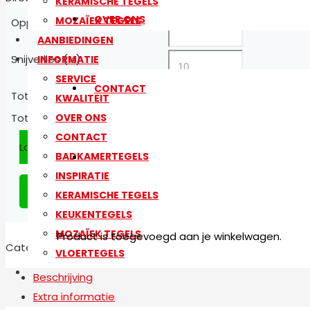
KERAMISCHE TEGELS
OVER ONS
MOZAÏEK TEGELS
Oppervlakte (in m²)
AANBIEDINGEN
Snijverlies (%)
INFORMATIE
SERVICE
CONTACT
Totale Oppvervlakte (in m²)
1.44
KWALITEIT
56.16
€
OVER ONS
Totale prijs
CONTACT
London Graphite 60x60 aantal
BADKAMERTEGELS
INSPIRATIE
Toevoegen aan winkelwagen
KERAMISCHE TEGELS
KEUKENTEGELS
MOZAÏEK TEGELS
Product
is toegevoegd aan je winkelwagen.
Categorieën:
Badkamertegels
,
Keramische Tegels
,
Keuken
VLOERTEGELS
Beschrijving
Extra informatie