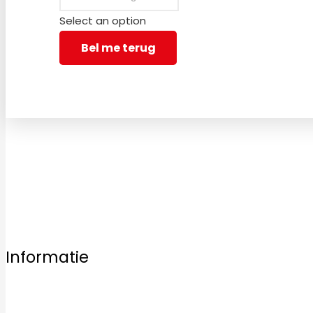
Select an option
Bel me terug
Bezoek vrijblijvend een van onze vestigingen en laat u ins
Informatie
Home
Ons aanbod