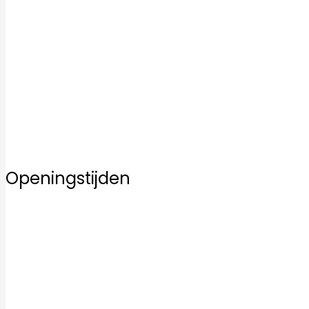
Vloertegels
Mozaïek tegels
Keramische tegels
Kwaliteit
Inspiratie
Service
Over ons
Contact
Openingstijden
Maandag
10:00–17:00
Dinsdag
10:00–17:00
Woensdag
10:00–17:00
Donderdag
10:00–17:00
Vrijdag
10:00–17:00