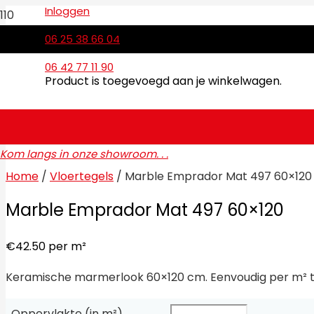
Inloggen
06 25 38 66 04
06 42 77 11 90
Product
is toegevoegd aan je winkelwagen.
Kom langs in onze showroom. . .
Home
/
Vloertegels
/ Marble Emprador Mat 497 60×120
Marble Emprador Mat 497 60×120
€
42.50
per m²
Keramische marmerlook 60×120 cm. Eenvoudig per m² te
Oppervlakte (in m²)