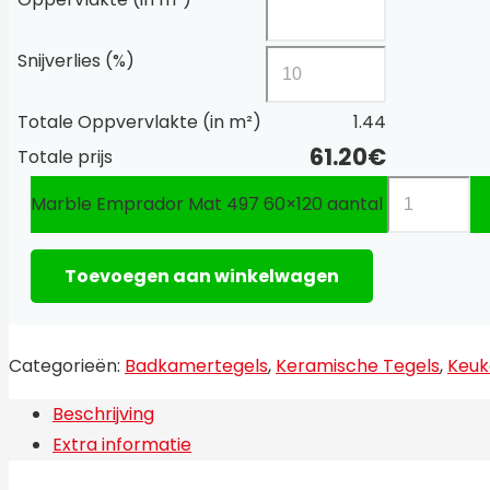
Snijverlies (%)
Totale Oppvervlakte (in m²)
1.44
61.20
€
Totale prijs
Marble Emprador Mat 497 60×120 aantal
Toevoegen aan winkelwagen
Categorieën:
Badkamertegels
,
Keramische Tegels
,
Keuk
Beschrijving
Extra informatie