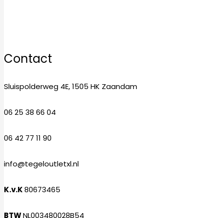
Zaterdag
10:00–17:00
Zondag
12:00–17:00
Contact
Sluispolderweg 4E, 1505 HK Zaandam
06 25 38 66 04
06 42 77 11 90
info@tegeloutletxl.nl
K.v.K
80673465
BTW
NL003480028B54