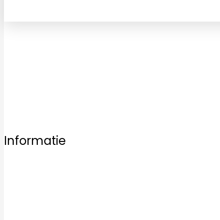
Bezoek vrijblijvend een van onze vestigingen en laat u 
Informatie
Home
Ons aanbod
Badkamertegels
Keukentegels