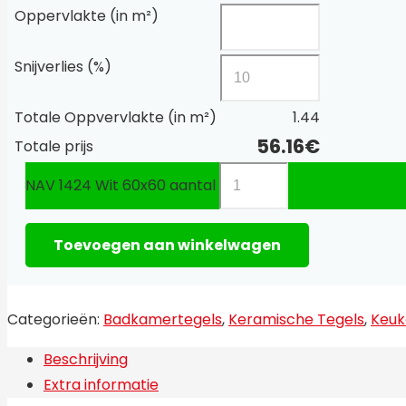
Oppervlakte (in m²)
Snijverlies (%)
Totale Oppvervlakte (in m²)
1.44
56.16
€
Totale prijs
NAV 1424 Wit 60x60 aantal
Toevoegen aan winkelwagen
Categorieën:
Badkamertegels
,
Keramische Tegels
,
Keuk
Beschrijving
Extra informatie