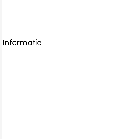
Bezoek vrijblijvend een van onze vestigingen en laat u 
Informatie
Home
Ons aanbod
Badkamertegels
Keukentegels
Vloertegels
Mozaïek tegels
Keramische tegels
Kwaliteit
Inspiratie
Service