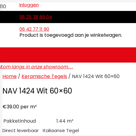
Inloggen
06 25 38 66 04
06 42 77 11 90
Product
is toegevoegd aan je winkelwagen.
Kom langs in onze showroom. . .
Home
/
Keramische Tegels
/ NAV 1424 Wit 60×60
NAV 1424 Wit 60×60
€
39.00
per m²
Pakketinhoud
1.44 m²
Direct leverbaar
Italiaanse Tegel