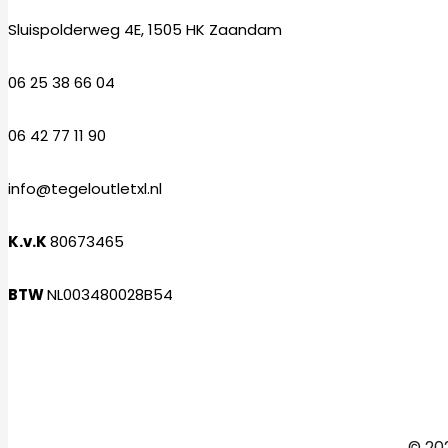
Sluispolderweg 4E, 1505 HK Zaandam
06 25 38 66 04
06 42 77 11 90
info@tegeloutletxl.nl
K.v.K
80673465
BTW
NL003480028B54
Facebook
Instagram
© 202