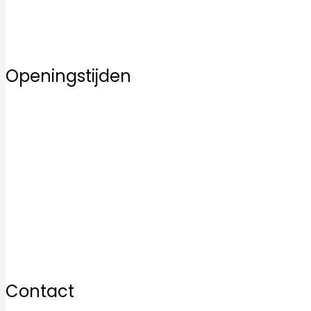
Over ons
Contact
Openingstijden
Maandag
10:00–17:00
Dinsdag
10:00–17:00
Woensdag
10:00–17:00
Donderdag
10:00–17:00
Vrijdag
10:00–17:00
Zaterdag
10:00–17:00
Zondag
12:00–17:00
Contact