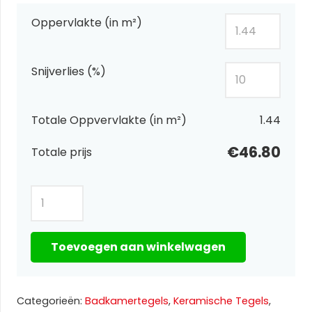
Oppervlakte (in m²)
Snijverlies (%)
Totale Oppvervlakte (in m²)
1.44
€46.80
Totale prijs
Sense
White
60x60
Toevoegen aan winkelwagen
aantal
Categorieën:
Badkamertegels
,
Keramische Tegels
,