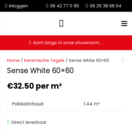
Inloggen
06 42 77 11 90
06 25 38 66 04
Kom langs in onze showroom. . .
Home
/
Keramische Tegels
/ Sense White 60×60
Sense White 60×60
€
32.50
per m²
Pakketinhoud
1.44 m²
Direct leverbaar