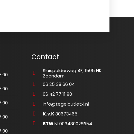
Contact
Sluispolderweg 4E, 1505 HK
7:00
Zaandam
06 25 38 66 04
7:00
06 42 77 11 90
7:00
info@tegeloutletxl.nl
K.v.K
80673465
7:00
BTW
NL003480028B54
7:00