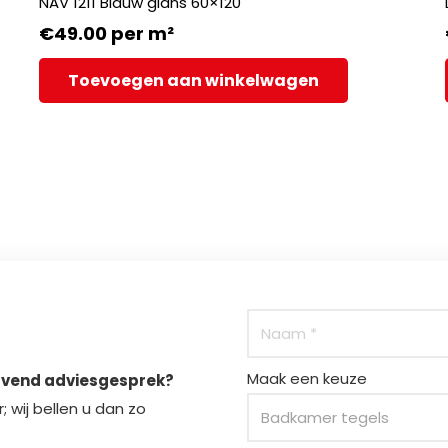
NAV 1211 Blauw glans 60×120
€
49.00
per m²
Toevoegen aan winkelwagen
Maak een keuze
ijvend adviesgesprek?
 wij bellen u dan zo