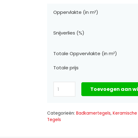
Oppervlakte (in m²)
Snijverlies (%)
Totale Oppvervlakte (in m²)
Totale prijs
Serie
Toevoegen aan w
Spikker
Terrazzo
Sand
Categorieën:
Badkamertegels
,
Keramische
Tegels
Vak34A
60×60
aantal