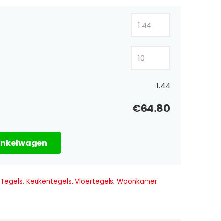
1.44
€64.80
inkelwagen
 Tegels
,
Keukentegels
,
Vloertegels
,
Woonkamer