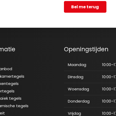
Bel me terug
matie
Openingstijden
e
Maandag
10:00–1
aanbod
kamertegels
Dinsdag
10:00–1
kentegels
Woensdag
10:00–1
ertegels
aïek tegels
Donderdag
10:00–1
amische tegels
eit
Vrijdag
10:00–1