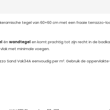
 keramische tegel van 60×60 cm met een fraaie terrazzo-look
el
én
wandtegel
en komt prachtig tot zijn recht in de badk
k vlak met minimale voegen.
errazzo Sand Vak34A eenvoudig per m². Gebruik de oppervlakte