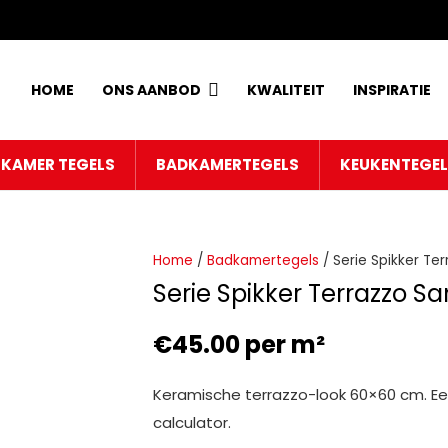
HOME
ONS AANBOD
KWALITEIT
INSPIRATIE
KAMER TEGELS
BADKAMERTEGELS
KEUKENTEGE
Home
/
Badkamertegels
/ Serie Spikker T
Serie Spikker Terrazzo 
€
45.00
per m²
Keramische terrazzo-look 60×60 cm. Ee
calculator.