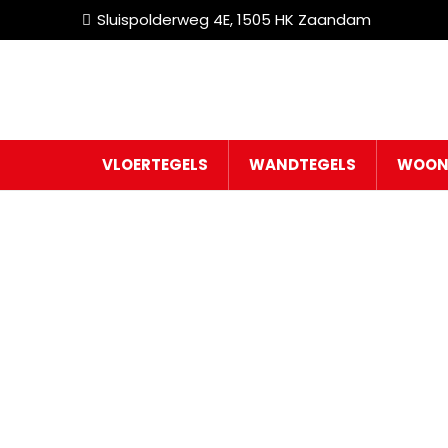
Sluispolderweg 4E, 1505 HK Zaandam
VLOERTEGELS
WANDTEGELS
WOON