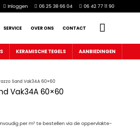
Inloggen
06 25 38 66 04
06 42 77 11 90
SERVICE
OVER ONS
CONTACT
LS
KERAMISCHE TEGELS
AANBIEDINGEN
errazzo Sand Vak34A 60×60
Sand Vak34A 60×60
nvoudig per m² te bestellen via de oppervlakte-