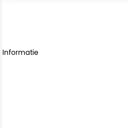
Bezoek vrijblijvend een van onze vestigingen en laat u 
Informatie
Home
Ons aanbod
Badkamertegels
Keukentegels
Vloertegels
Mozaïek tegels
Keramische tegels
Kwaliteit