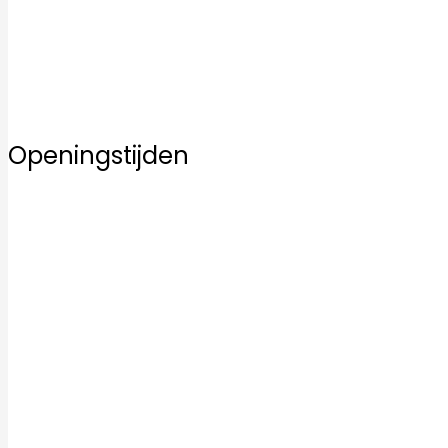
Inspiratie
Service
Over ons
Contact
Openingstijden
Maandag
10:00–17:00
Dinsdag
10:00–17:00
Woensdag
10:00–17:00
Donderdag
10:00–17:00
Vrijdag
10:00–17:00
Zaterdag
10:00–17:00
Zondag
12:00–17:00