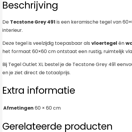
Beschrijving
De
Tecstone Grey 491
is een keramische tegel van 60×
interieur.
Deze tegel is veelzijdig toepasbaar als
vloertegel
én
wa
het formaat 60×60 cm ontstaat een rustig, ruimtelijk v
Bij Tegel Outlet XL bestel je de Tecstone Grey 491 eenvo
en je ziet direct de totaalprijs.
Extra informatie
Afmetingen
60 × 60 cm
Gerelateerde producten