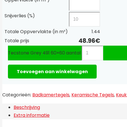
Snijverlies (%)
Totale Oppvervlakte (in m²)
1.44
48.96
€
Totale prijs
Tecstone Grey 491 60×60 aantal
Toevoegen aan winkelwagen
Categorieën:
Badkamertegels
,
Keramische Tegels
,
Keuk
Beschrijving
Extra informatie