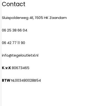
Contact
Sluispolderweg 4E, 1505 HK Zaandam
06 25 38 66 04
06 42 77 11 90
info@tegeloutletxl.nl
K.v.K
80673465
BTW
NL003480028B54
Facebook
Instagram