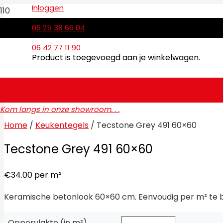
Inloggen
06 25 38 66 04
06 42 77 11 90
Product
is toegevoegd aan je winkelwagen.
Kom langs in onze showroom. . .
Home
/
Keukentegels
/ Tecstone Grey 491 60×60
Tecstone Grey 491 60×60
€
34.00
per m²
Keramische betonlook 60×60 cm. Eenvoudig per m² te be
Oppervlakte (in m²)