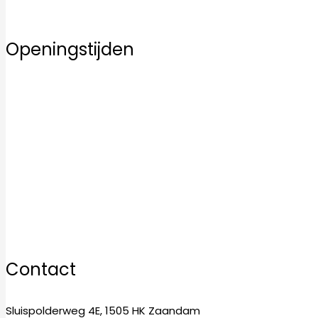
Contact
Openingstijden
Maandag
10:00–17:00
Dinsdag
10:00–17:00
Woensdag
10:00–17:00
Donderdag
10:00–17:00
Vrijdag
10:00–17:00
Zaterdag
10:00–17:00
Zondag
12:00–17:00
Contact
Sluispolderweg 4E, 1505 HK Zaandam