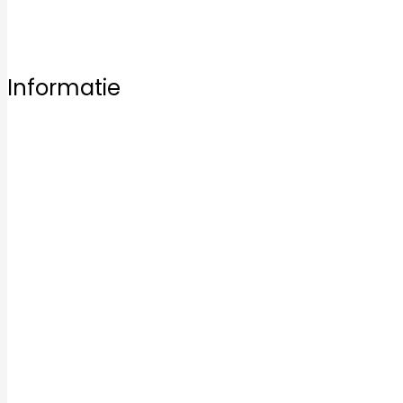
Bezoek vrijblijvend een van onze vestigingen en laat u 
Informatie
Home
Ons aanbod
Badkamertegels
Keukentegels
Vloertegels
Mozaïek tegels
Keramische tegels
Kwaliteit
Inspiratie
Service
Over ons