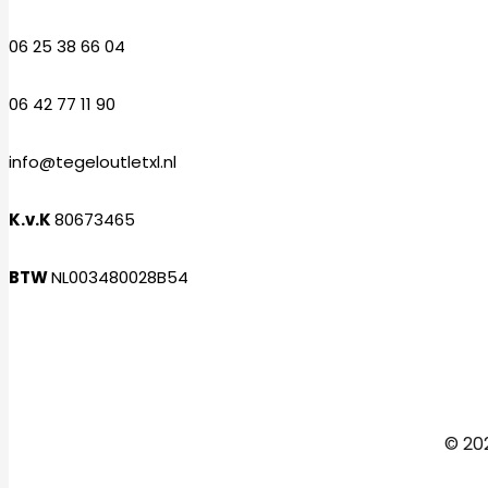
06 25 38 66 04
06 42 77 11 90
info@tegeloutletxl.nl
K.v.K
80673465
BTW
NL003480028B54
Facebook
Instagram
© 202