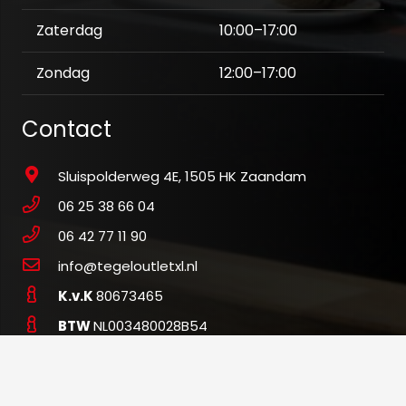
Zaterdag
10:00–17:00
Zondag
12:00–17:00
Contact
Sluispolderweg 4E, 1505 HK Zaandam
06 25 38 66 04
06 42 77 11 90
info@tegeloutletxl.nl
K.v.K
80673465
BTW
NL003480028B54