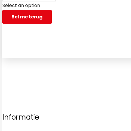
Select an option
Bel me terug
Bezoek vrijblijvend een van onze vestigingen en laat u 
Informatie