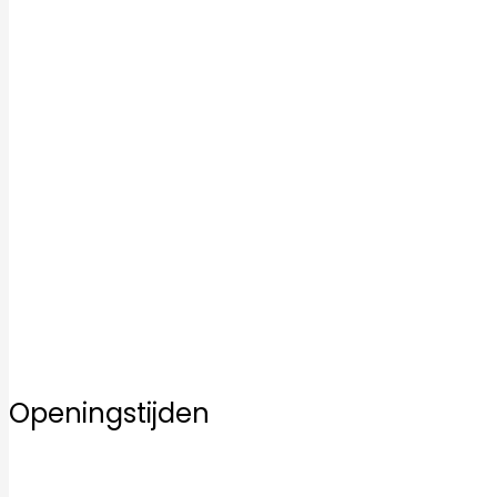
Home
Ons aanbod
Badkamertegels
Keukentegels
Vloertegels
Mozaïek tegels
Keramische tegels
Kwaliteit
Inspiratie
Service
Over ons
Contact
Openingstijden
Maandag
10:00–17:00