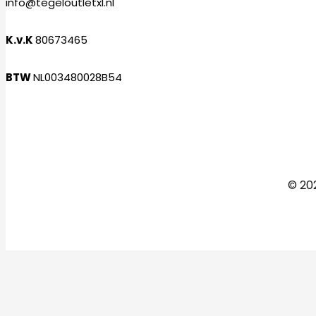
info@tegeloutletxl.nl
K.v.K
80673465
BTW
NL003480028B54
Facebook
Instagram
© 202