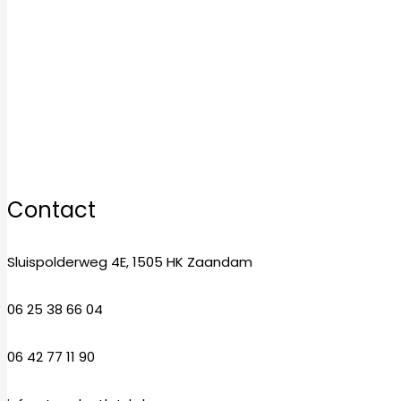
Dinsdag
10:00–17:00
Woensdag
10:00–17:00
Donderdag
10:00–17:00
Vrijdag
10:00–17:00
Zaterdag
10:00–17:00
Zondag
12:00–17:00
Contact
Sluispolderweg 4E, 1505 HK Zaandam
06 25 38 66 04
06 42 77 11 90