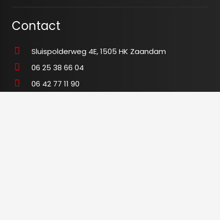
Contact
Sluispolderweg 4E, 1505 HK Zaandam
06 25 38 66 04
06 42 77 11 90
info@tegeloutletxl.nl
K.v.K
80673465
BTW
NL003480028B54
© 2020 tegeloutletxl.nl-
Algemene voorwaarden
by
brandr