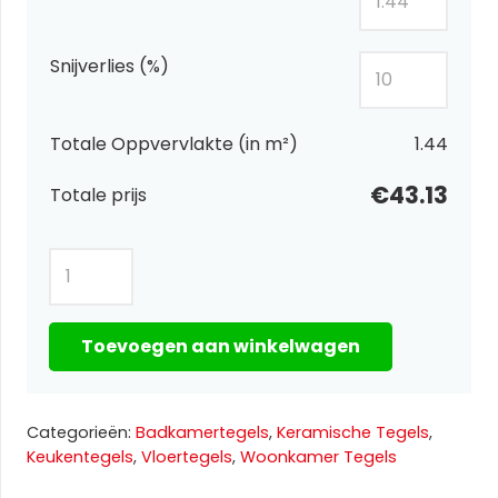
Snijverlies (%)
Totale Oppvervlakte (in m²)
1.44
€43.13
Totale prijs
Canyon
Oro
Full
Toevoegen aan winkelwagen
Lap
1
60×120
Categorieën:
Badkamertegels
,
Keramische Tegels
,
aantal
Keukentegels
,
Vloertegels
,
Woonkamer Tegels