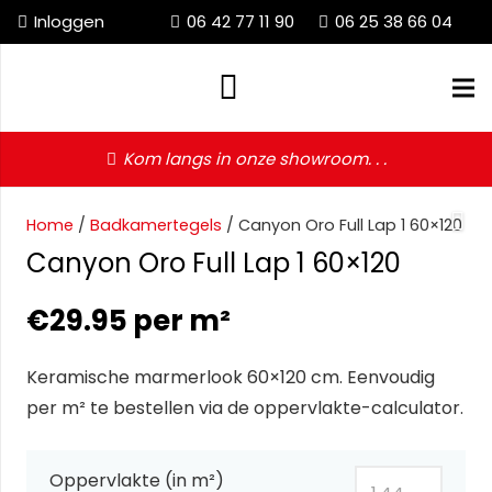
Inloggen
06 42 77 11 90
06 25 38 66 04
Kom langs in onze showroom. . .
Home
/
Badkamertegels
/ Canyon Oro Full Lap 1 60×120
Canyon Oro Full Lap 1 60×120
€
29.95
per m²
Keramische marmerlook 60×120 cm. Eenvoudig
per m² te bestellen via de oppervlakte-calculator.
Oppervlakte (in m²)