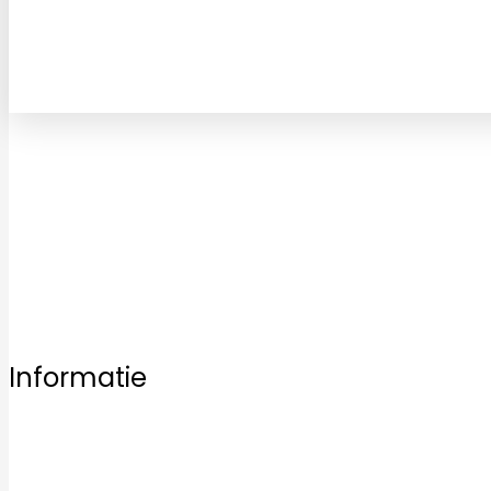
Bezoek vrijblijvend een van onze vestigingen en laat u 
Informatie
Home
Ons aanbod