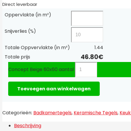
Direct leverbaar
Oppervlakte (in m²)
Snijverlies (%)
Totale Oppvervlakte (in m²)
1.44
46.80
€
Totale prijs
Concept Beige 60x60 aantal
Toevoegen aan winkelwagen
Categorieën:
Badkamertegels
,
Keramische Tegels
,
Keuk
Beschrijving