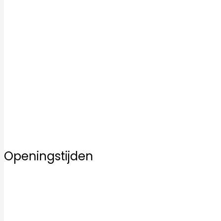
Badkamertegels
Keukentegels
Vloertegels
Mozaïek tegels
Keramische tegels
Kwaliteit
Inspiratie
Service
Over ons
Contact
Openingstijden
Maandag
10:00–17:00
Dinsdag
10:00–17:00
Woensdag
10:00–17:00