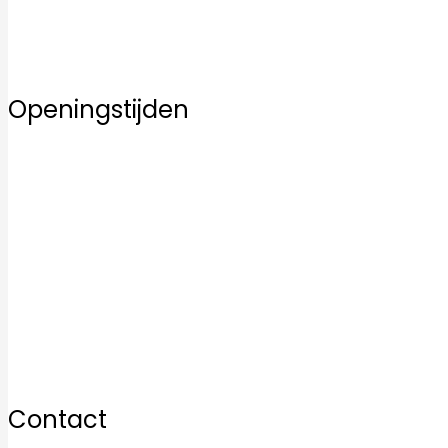
Over ons
Contact
Openingstijden
Maandag
10:00–17:00
Dinsdag
10:00–17:00
Woensdag
10:00–17:00
Donderdag
10:00–17:00
Vrijdag
10:00–17:00
Zaterdag
10:00–17:00
Zondag
12:00–17:00
Contact