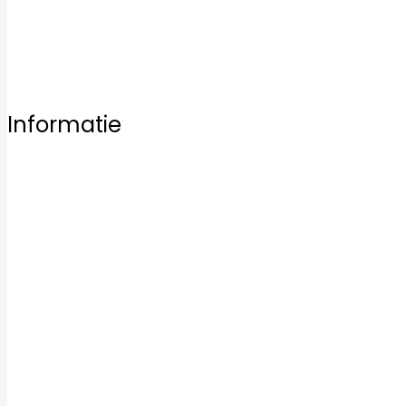
Bezoek vrijblijvend een van onze vestigingen en laat u 
Informatie
Home
Ons aanbod
Badkamertegels
Keukentegels
Vloertegels
Mozaïek tegels
Keramische tegels
Kwaliteit
Inspiratie
Service