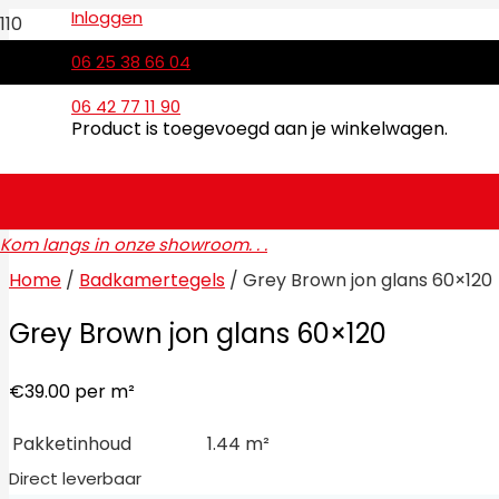
Inloggen
06 25 38 66 04
06 42 77 11 90
Product
is toegevoegd aan je winkelwagen.
Kom langs in onze showroom. . .
Home
/
Badkamertegels
/ Grey Brown jon glans 60×120
Grey Brown jon glans 60×120
€
39.00
per m²
Pakketinhoud
1.44 m²
Direct leverbaar