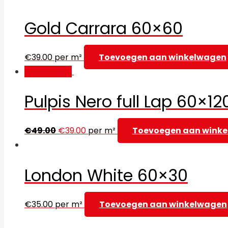
Gold Carrara 60×60
€
39.00
per m²
Toevoegen aan winkelwagen
Aanbieding!
Pulpis Nero full Lap 60×12
€
49.00
€
39.00
per m²
Toevoegen aan wink
London White 60×30
€
35.00
per m²
Toevoegen aan winkelwagen