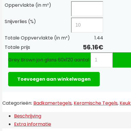
Oppervlakte (in m²)
Snijverlies (%)
Totale Oppvervlakte (in m²)
1.44
56.16
€
Totale prijs
Grey Brown jon glans 60x120 aantal
Toevoegen aan winkelwagen
Categorieën:
Badkamertegels
,
Keramische Tegels
,
Keuk
Beschrijving
Extra informatie