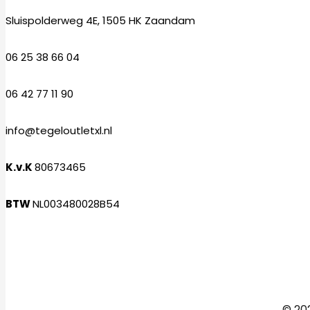
Sluispolderweg 4E, 1505 HK Zaandam
06 25 38 66 04
06 42 77 11 90
info@tegeloutletxl.nl
K.v.K
80673465
BTW
NL003480028B54
Facebook
Instagram
© 202