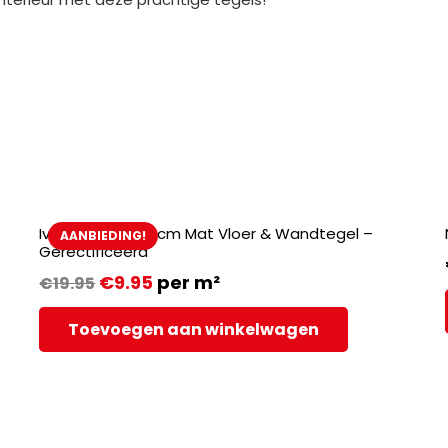
Ivet Blue- 30x30cm Mat Vloer & Wandtegel –
AANBIEDING!
Gerectificeerd
€
9.95
per m²
€
19.95
Toevoegen aan winkelwagen