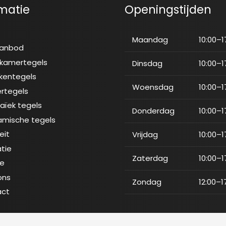
matie
Openingstijden
e
Maandag
10:00–1
aanbod
kamertegels
Dinsdag
10:00–1
kentegels
Woensdag
10:00–1
ertegels
aïek tegels
Donderdag
10:00–1
amische tegels
eit
Vrijdag
10:00–1
atie
Zaterdag
10:00–1
ce
ons
Zondag
12:00–1
act