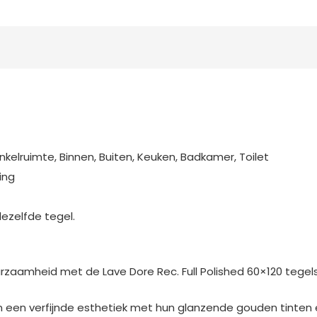
60x120
aantal
lruimte, Binnen, Buiten, Keuken, Badkamer, Toilet
ing
dezelfde tegel.
aamheid met de Lave Dore Rec. Full Polished 60×120 tegels b
en een verfijnde esthetiek met hun glanzende gouden tinten e