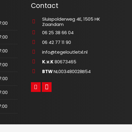
Contact
Sluispolderweg 4E, 1505 HK
7:00
Zaandam
06 25 38 66 04
7:00
06 42 77 11 90
7:00
info@tegeloutletxl.nl
K.v.K
80673465
7:00
BTW
NL003480028B54
7:00
7:00
7:00