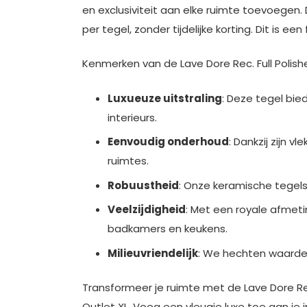
en exclusiviteit aan elke ruimte toevoegen. 
per tegel, zonder tijdelijke korting. Dit is ee
Kenmerken van de Lave Dore Rec. Full Polish
Luxueuze uitstraling
: Deze tegel bie
interieurs.
Eenvoudig onderhoud
: Dankzij zijn 
ruimtes.
Robuustheid
: Onze keramische tegel
Veelzijdigheid
: Met een royale afmeti
badkamers en keukens.
Milieuvriendelijk
: We hechten waarde
Transformeer je ruimte met de Lave Dore Rec.
Outlet XL. Voeg een vleugje luxe toe aan je 