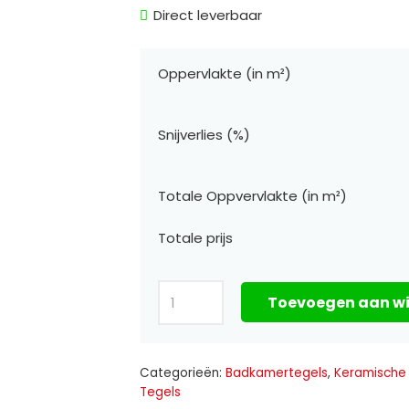
Direct leverbaar
Oppervlakte (in m²)
Snijverlies (%)
Totale Oppvervlakte (in m²)
Totale prijs
Lave
Toevoegen aan w
Dore
Rec
Full
Categorieën:
Badkamertegels
,
Keramische
Tegels
Polished