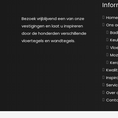
Infor
Hom
Bezoek vrijblijvend een van onze
Ons 
vestigingen en laat u inspireren
Bad
door de honderden verschillende
Keu
vloertegels en wandtegels.
Vlo
Moz
Ker
Kwalit
Inspir
Servi
Over 
Cont