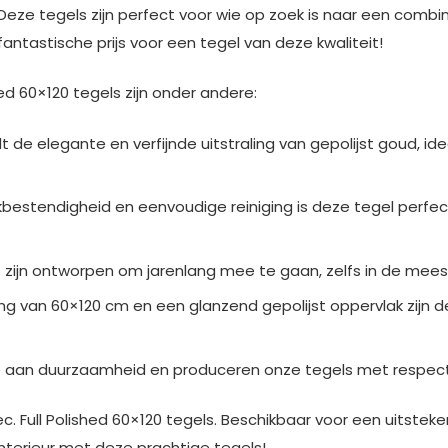
Deze tegels zijn perfect voor wie op zoek is naar een combina
n fantastische prijs voor een tegel van deze kwaliteit!
ed 60×120 tegels zijn onder andere:
dt de elegante en verfijnde uitstraling van gepolijst goud, i
vlekbestendigheid en eenvoudige reiniging is deze tegel per
s zijn ontworpen om jarenlang mee te gaan, zelfs in de mee
ng van 60×120 cm en een glanzend gepolijst oppervlak zijn d
 aan duurzaamheid en produceren onze tegels met respect 
 Full Polished 60×120 tegels. Beschikbaar voor een uitsteken
interieur met deze prachtige tegels!