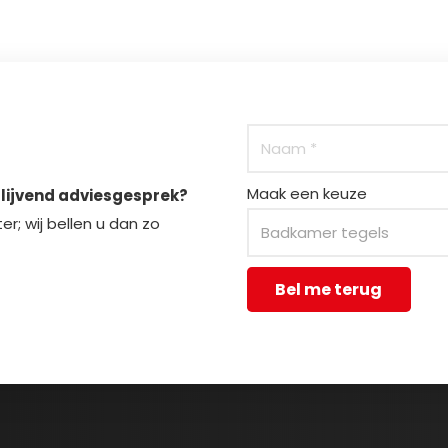
Maak een keuze
blijvend adviesgesprek?
r; wij bellen u dan zo
Bel me terug