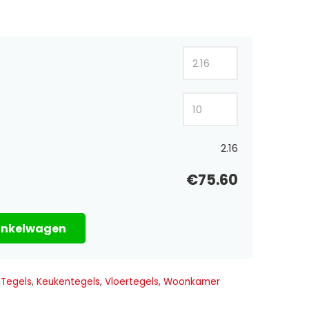
2.16
€75.60
inkelwagen
 Tegels
,
Keukentegels
,
Vloertegels
,
Woonkamer