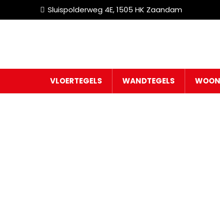
Sluispolderweg 4E, 1505 HK Zaandam
VLOERTEGELS
WANDTEGELS
WOON