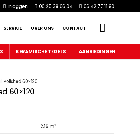
Inloggen
06 25 38 66 04
06 42 77 11 90
SERVICE
OVER ONS
CONTACT
LS
KERAMISCHE TEGELS
AANBIEDINGEN
ll Polished 60×120
hed 60×120
2.16 m²