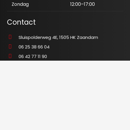
Zondag
12:00–17:00
Contact
Sluispolderweg 4E, 1505 HK Zaandam
06 25 38 66 04
06 42 77 11 90
info@tegeloutletxl.nl
K.v.K
80673465
BTW
NL003480028B54
© 2020 tegeloutletxl.nl-
Algemene voorwaarden