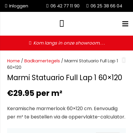
Inloggen
06 42 77 11 90
06 25 38 66 04
Kom langs in onze showroom. . .
Home
/
Badkamertegels
/ Marmi Statuario Full Lap 1
60×120
Marmi Statuario Full Lap 1 60×120
€
29.95
per m²
Keramische marmerlook 60×120 cm. Eenvoudig
per m² te bestellen via de oppervlakte-calculator.