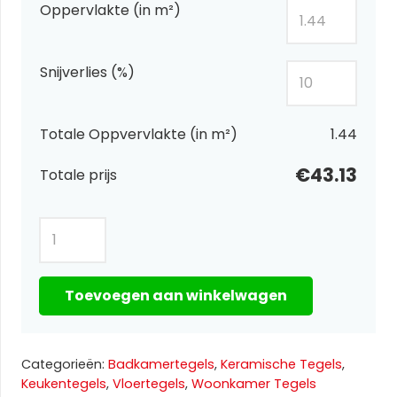
Oppervlakte (in m²)
Snijverlies (%)
Totale Oppvervlakte (in m²)
1.44
€43.13
Totale prijs
Marmi
Statuario
Full
Toevoegen aan winkelwagen
Lap
1
60×120
Categorieën:
Badkamertegels
,
Keramische Tegels
,
aantal
Keukentegels
,
Vloertegels
,
Woonkamer Tegels