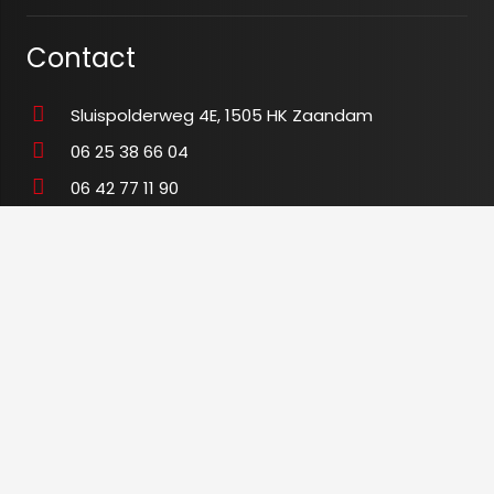
Contact
Sluispolderweg 4E, 1505 HK Zaandam
06 25 38 66 04
06 42 77 11 90
info@tegeloutletxl.nl
K.v.K
80673465
BTW
NL003480028B54
© 2020 tegeloutletxl.nl-
Algemene voorwaarden
by
brandr