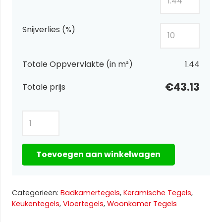
Snijverlies (%)
Totale Oppvervlakte (in m²)
1.44
€43.13
Totale prijs
Notte
Nero
Full
Toevoegen aan winkelwagen
Lap
1
60×120
Categorieën:
Badkamertegels
,
Keramische Tegels
,
aantal
Keukentegels
,
Vloertegels
,
Woonkamer Tegels