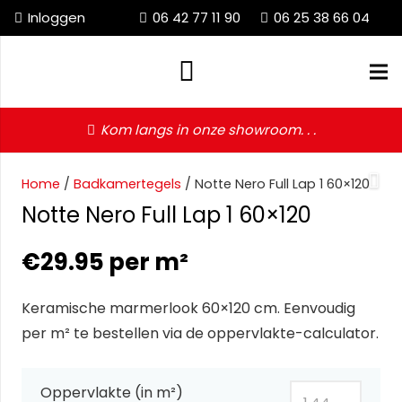
Inloggen
06 42 77 11 90
06 25 38 66 04
Kom langs in onze showroom. . .
Home
/
Badkamertegels
/ Notte Nero Full Lap 1 60×120
Notte Nero Full Lap 1 60×120
€
29.95
per m²
Keramische marmerlook 60×120 cm. Eenvoudig
per m² te bestellen via de oppervlakte-calculator.
Oppervlakte (in m²)