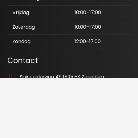
Vrijdag
10:00–17:00
Zaterdag
10:00–17:00
Zondag
12:00–17:00
Contact
Sluispolderweg 4E, 1505 HK Zaandam
06 25 38 66 04
06 42 77 11 90
info@tegeloutletxl.nl
K.v.K
80673465
BTW
NL003480028B54