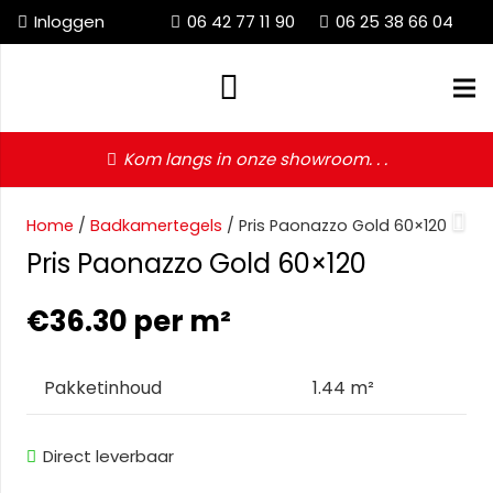
Inloggen
06 42 77 11 90
06 25 38 66 04
Kom langs in onze showroom. . .
Home
/
Badkamertegels
/ Pris Paonazzo Gold 60×120
Pris Paonazzo Gold 60×120
€
36.30
per m²
Pakketinhoud
1.44 m²
Direct leverbaar