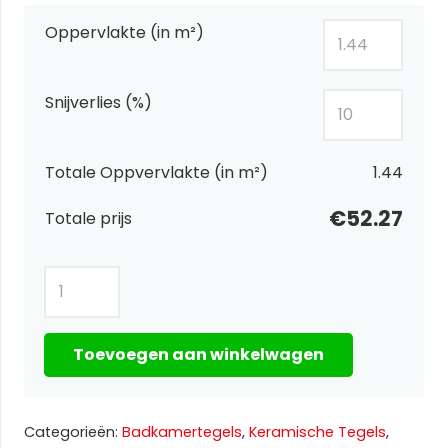
Oppervlakte (in m²)
Snijverlies (%)
Totale Oppvervlakte (in m²)
1.44
€52.27
Totale prijs
Pris
Paonazzo
Gold
Toevoegen aan winkelwagen
60x120
aantal
Categorieën:
Badkamertegels
,
Keramische Tegels
,