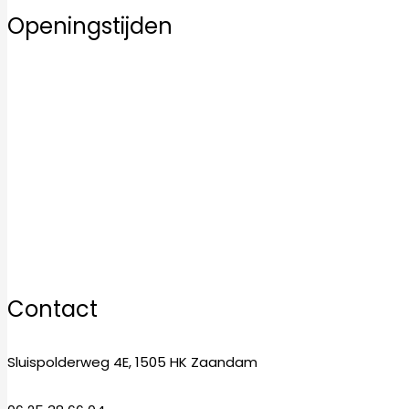
Openingstijden
Maandag
10:00–17:00
Dinsdag
10:00–17:00
Woensdag
10:00–17:00
Donderdag
10:00–17:00
Vrijdag
10:00–17:00
Zaterdag
10:00–17:00
Zondag
12:00–17:00
Contact
Sluispolderweg 4E, 1505 HK Zaandam