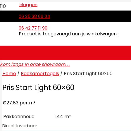
Inloggen
06 25 38 66 04
06 42 77 11 90
Product
is toegevoegd aan je winkelwagen.
Kom langs in onze showroom. . .
Home
/
Badkamertegels
/ Pris Start Light 60×60
Pris Start Light 60×60
€
27.83
per m²
Pakketinhoud
1.44 m²
Direct leverbaar