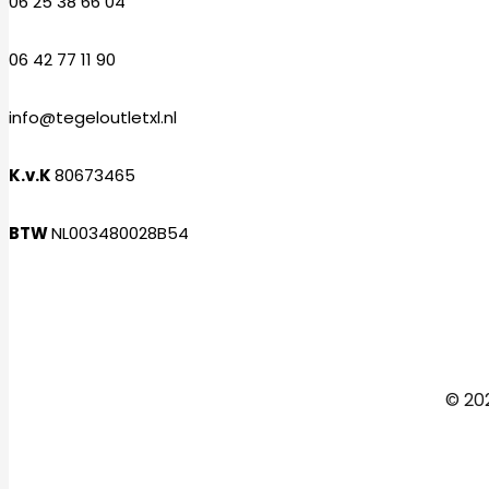
06 25 38 66 04
06 42 77 11 90
info@tegeloutletxl.nl
K.v.K
80673465
BTW
NL003480028B54
Facebook
Instagram
© 202