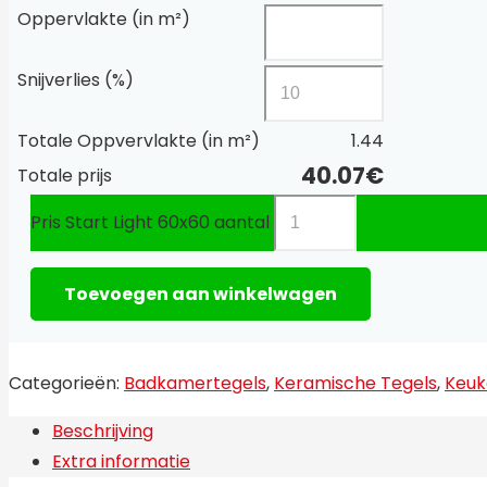
Oppervlakte (in m²)
Snijverlies (%)
Totale Oppvervlakte (in m²)
1.44
40.07
€
Totale prijs
Pris Start Light 60x60 aantal
Toevoegen aan winkelwagen
Categorieën:
Badkamertegels
,
Keramische Tegels
,
Keuk
Beschrijving
Extra informatie