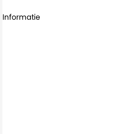
Informatie
Home
Ons aanbod
Badkamertegels
Keukentegels
Vloertegels
Mozaïek tegels
Keramische tegels
Kwaliteit
Inspiratie
Service
Over ons
Contact