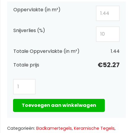
Oppervlakte (in m²)
Snijverlies (%)
Totale Oppvervlakte (in m²)
1.44
€52.27
Totale prijs
Pris
Sun
Sand
Toevoegen aan winkelwagen
60x120
aantal
Categorieën:
Badkamertegels
,
Keramische Tegels
,