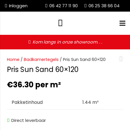
Inloggen
06 42 77 11 90
06 25 38 66 04
Kom langs in onze showroom. . .
Home
/
Badkamertegels
/ Pris Sun Sand 60×120
Pris Sun Sand 60×120
€
36.30
per m²
Pakketinhoud
1.44 m²
Direct leverbaar