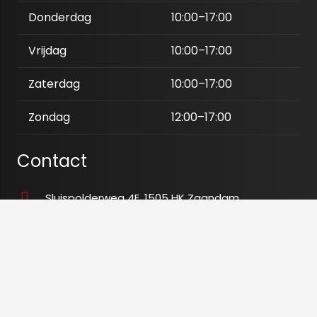
Donderdag
10:00–17:00
Vrijdag
10:00–17:00
Zaterdag
10:00–17:00
Zondag
12:00–17:00
Contact
Sluispolderweg 4E, 1505 HK Zaandam
06 25 38 66 04
06 42 77 11 90
info@tegeloutletxl.nl
K.v.K
80673465
BTW
NL003480028B54