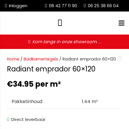
Inloggen
06 42 77 11 90
06 25 38 66 04
Kom langs in onze showroom. . .
Home
/
Badkamertegels
/ Radiant emprador 60×120
Radiant emprador 60×120
€
34.95
per m²
Pakketinhoud
1.44 m²
Direct leverbaar