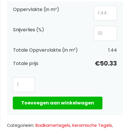
Oppervlakte (in m²)
Snijverlies (%)
Totale Oppvervlakte (in m²)
1.44
€50.33
Totale prijs
Radiant
emprador
60x120
Toevoegen aan winkelwagen
aantal
Categorieën:
Badkamertegels
,
Keramische Tegels
,