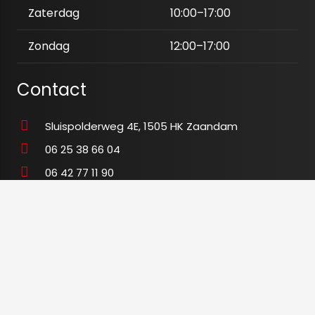
Zaterdag
10:00–17:00
Zondag
12:00–17:00
Contact
Sluispolderweg 4E, 1505 HK Zaandam
06 25 38 66 04
06 42 77 11 90
info@tegeloutletxl.nl
K.v.K
80673465
BTW
NL003480028B54
© 2020 tegeloutletxl.nl-
Algemene voorwaarden