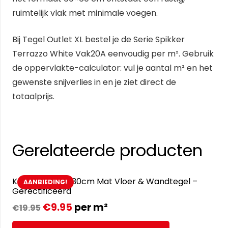
ruimtelijk vlak met minimale voegen.
Bij Tegel Outlet XL bestel je de Serie Spikker
Terrazzo White Vak20A eenvoudig per m². Gebruik
de oppervlakte-calculator: vul je aantal m² en het
gewenste snijverlies in en je ziet direct de
totaalprijs.
Gerelateerde producten
Kaira Blue- 30x30cm Mat Vloer & Wandtegel –
AANBIEDING!
Gerectificeerd
€
9.95
per m²
€
19.95