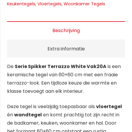
aantal
Keukentegels
,
Vloertegels
,
Woonkamer Tegels
Beschrijving
Extra informatie
De
Serie Spikker Terrazzo White Vak20A
is een
keramische tegel van 60×60 cm met een fraaie
terrazzo-look. Een tijdloze keuze die warmte en
klasse toevoegt aan elk interieur.
Deze tegel is veelzijdig toepasbaar als
vloertegel
én
wandtegel
en komt prachtig tot zijn recht in
de badkamer, keuken, woonkamer en hal. Door
het formaat 60×60 cm ontstaat een rustig,