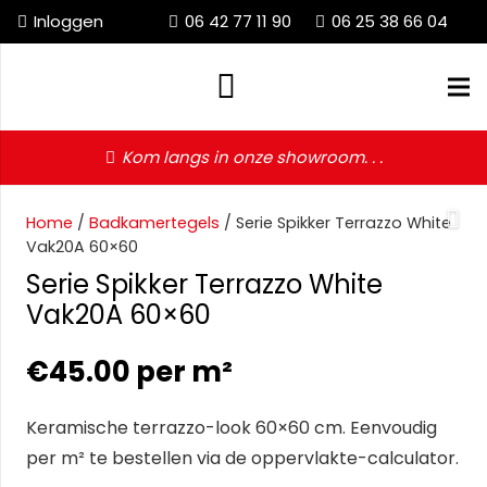
Inloggen
06 42 77 11 90
06 25 38 66 04
Kom langs in onze showroom. . .
Home
/
Badkamertegels
/ Serie Spikker Terrazzo White
Vak20A 60×60
Serie Spikker Terrazzo White
Vak20A 60×60
€
45.00
per m²
Keramische terrazzo-look 60×60 cm. Eenvoudig
per m² te bestellen via de oppervlakte-calculator.