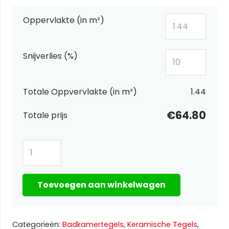
Oppervlakte (in m²)
Snijverlies (%)
Totale Oppvervlakte (in m²)
1.44
€64.80
Totale prijs
Serie
Spikker
Terrazzo
Toevoegen aan winkelwagen
White
Vak20A
60×60
Categorieën:
Badkamertegels
,
Keramische Tegels
,