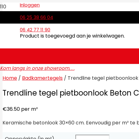
Inloggen
06 25 38 66 04
06 42 77 11 90
Product
is toegevoegd aan je winkelwagen.
Kom langs in onze showroom. . .
Home
/
Badkamertegels
/ Trendline tegel pietboonloo
Trendline tegel pietboonlook Beton 
€
36.50
per m²
Keramische betonlook 30×60 cm. Eenvoudig per m² te be
Oppervlakte (in m²)