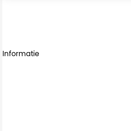
Bezoek vrijblijvend een van onze vestigingen en laat u 
Informatie
Home
Ons aanbod
Badkamertegels
Keukentegels
Vloertegels
Mozaïek tegels
Keramische tegels
Kwaliteit