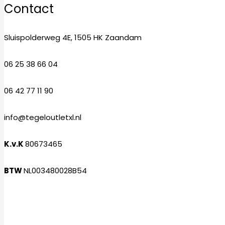
Contact
Sluispolderweg 4E, 1505 HK Zaandam
06 25 38 66 04
06 42 77 11 90
info@tegeloutletxl.nl
K.v.K
80673465
BTW
NL003480028B54
Facebook
Instagram