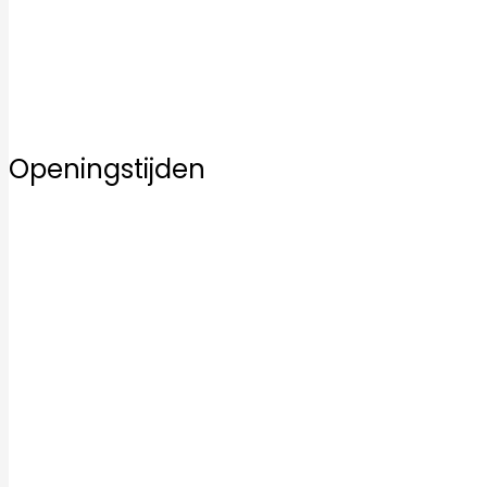
Inspiratie
Service
Over ons
Contact
Openingstijden
Maandag
10:00–17:00
Dinsdag
10:00–17:00
Woensdag
10:00–17:00
Donderdag
10:00–17:00
Vrijdag
10:00–17:00
Zaterdag
10:00–17:00
Zondag
12:00–17:00