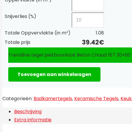
Snijverlies (%)
Totale Oppvervlakte (in m²)
1.08
39.42
€
Totale prijs
Trendline tegel pietboonlook Beton Chaud 167 30×60
Toevoegen aan winkelwagen
Categorieën:
Badkamertegels
,
Keramische Tegels
,
Keuk
Beschrijving
Extra informatie