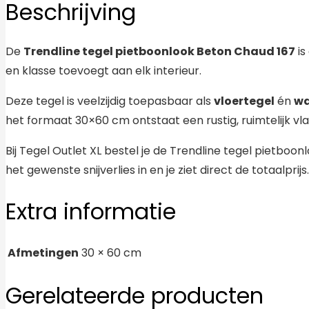
Beschrijving
De
Trendline tegel pietboonlook Beton Chaud 167
is
en klasse toevoegt aan elk interieur.
Deze tegel is veelzijdig toepasbaar als
vloertegel
én
wa
het formaat 30×60 cm ontstaat een rustig, ruimtelijk v
Bij Tegel Outlet XL bestel je de Trendline tegel pietbo
het gewenste snijverlies in en je ziet direct de totaalprijs.
Extra informatie
Afmetingen
30 × 60 cm
Gerelateerde producten