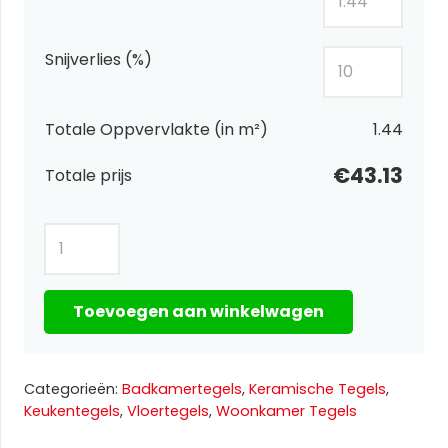
Snijverlies (%)
Totale Oppvervlakte (in m²)
1.44
€43.13
Totale prijs
Miracle
Full
Lap
Toevoegen aan winkelwagen
1
60×120
aantal
Categorieën:
Badkamertegels
,
Keramische Tegels
,
Keukentegels
,
Vloertegels
,
Woonkamer Tegels