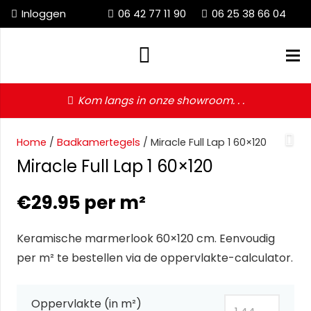
Inloggen
06 42 77 11 90
06 25 38 66 04
Kom langs in onze showroom. . .
Home
/
Badkamertegels
/ Miracle Full Lap 1 60×120
Miracle Full Lap 1 60×120
€
29.95
per m²
Keramische marmerlook 60×120 cm. Eenvoudig
per m² te bestellen via de oppervlakte-calculator.
Oppervlakte (in m²)