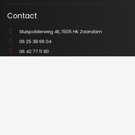
Contact
Sluispolderweg 4E, 1505 HK Zaandam
06 25 38 66 04
06 42 77 11 90
info@tegeloutletxl.nl
K.v.K
80673465
BTW
NL003480028B54
© 2020 tegeloutletxl.nl-
Algemene voorwaarden
by
brandr