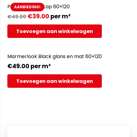
Pulpis Nero full Lap 60×120
AANBIEDING!
€
39.00
per m²
€
49.00
Toevoegen aan winkelwagen
Marmerlook Black glans en mat 60×120
€
49.00
per m²
Toevoegen aan winkelwagen