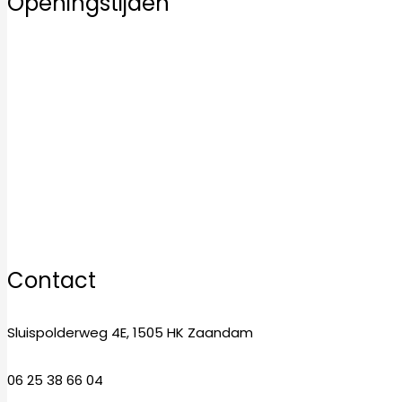
Openingstijden
Maandag
10:00–17:00
Dinsdag
10:00–17:00
Woensdag
10:00–17:00
Donderdag
10:00–17:00
Vrijdag
10:00–17:00
Zaterdag
10:00–17:00
Zondag
12:00–17:00
Contact
Sluispolderweg 4E, 1505 HK Zaandam
06 25 38 66 04