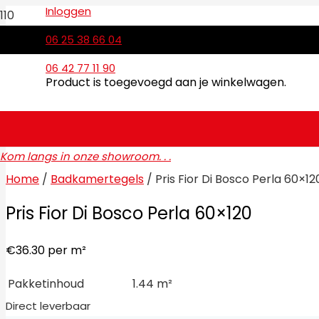
Inloggen
06 25 38 66 04
06 42 77 11 90
Product
is toegevoegd aan je winkelwagen.
Kom langs in onze showroom. . .
Home
/
Badkamertegels
/ Pris Fior Di Bosco Perla 60×12
Pris Fior Di Bosco Perla 60×120
€
36.30
per m²
Pakketinhoud
1.44 m²
Direct leverbaar