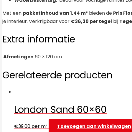
Waterbestendig:
Ideaal voor vochtige ruimtes zo
Met een
pakketinhoud van 1,44 m²
bieden de
Pris Fi
je interieur. Verkrijgbaar voor
€36,30 per tegel
bij
Tegel
Extra informatie
Afmetingen
60 × 120 cm
Gerelateerde producten
London Sand 60×60
€
39.00
per m²
Toevoegen aan winkelwagen