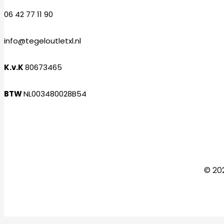
06 42 77 11 90
info@tegeloutletxl.nl
K.v.K
80673465
BTW
NL003480028B54
Facebook
Instagram
© 202