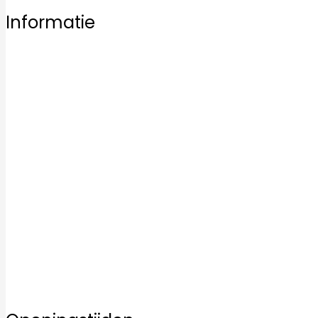
Informatie
Home
Ons aanbod
Badkamertegels
Keukentegels
Vloertegels
Mozaïek tegels
Keramische tegels
Kwaliteit
Inspiratie
Service
Over ons
Contact