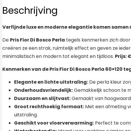
Beschrijving
Verfijnde luxe en moderne elegantie komen samen met 
De
Pris Fior Di Bosco Perla
tegels kenmerken zich door h
creëren ze een strak, ruimtelijk effect en geven ze iede
minimalistisch en modern tot elegant en tijdloos.
Prijs: 
Kenmerken van de Pris Fior Di Bosco Perla 60×120 teg
Elegante en lichte uitstraling:
De perla kleur zorg
Onderhoudsvriendelijk:
Gemakkelijk schoon te ma
Duurzaam en slijtvast:
Gemaakt van hoogwaardig 
Groot rechthoekig formaat:
Met een afmeting 
uitstraling.
Geschikt voor vloerverwarming:
Perfect te com