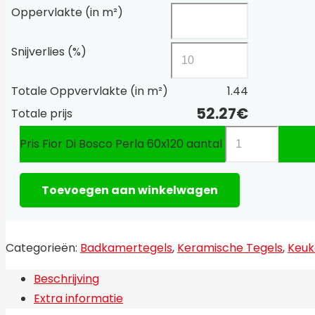
Oppervlakte (in m²)
Snijverlies (%)
Totale Oppvervlakte (in m²)
1.44
52.27
€
Totale prijs
Pris Fior Di Bosco Perla 60x120 aantal
Toevoegen aan winkelwagen
Categorieën:
Badkamertegels
,
Keramische Tegels
,
Keuk
Beschrijving
Extra informatie